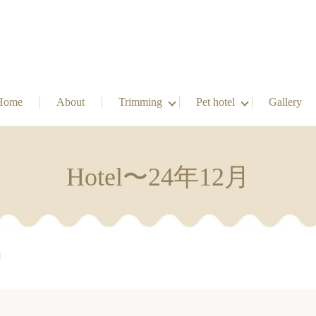
Home
About
Trimming
Pet hotel
Gallery
Hotel〜24年12月
月